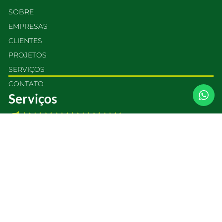
SOBRE
EMPRESAS
CLIENTES
PROJETOS
SERVIÇOS
CONTATO
Serviços
ARBORIZAÇÃO DE VIAS PÚBLICAS
EXECUÇÃO DE JARDINS CORPORATIVOS
MANUTENÇÃO DE ÁREAS VERDES
PLANTIO DE GRAMA
REFLORESTAMENTOS
EXECUÇÃO DE PAISAGISMO PARA LOTEAMENTOS